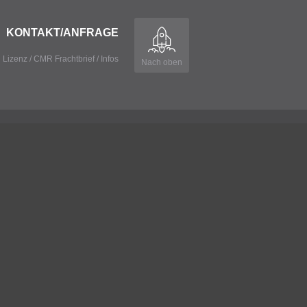
KONTAKT/ANFRAGE
 Lizenz
/
CMR Frachtbrief
/
Infos
Nach oben