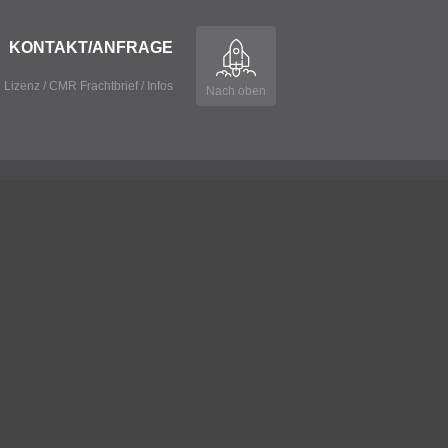
KONTAKT/ANFRAGE
 Lizenz
/
CMR Frachtbrief
/
Infos
Nach oben